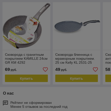
Сковорода с гранитным
Сковорода блинница c
Ско
покрытием KAMILLE 24см
мраморным покрытием.
ан
GR KM 4292
25 см Kelly KL 2531-25
пок
MA
69
49
58
руб.
руб.
Купить
Купить
О нас
Рейтинг не сформирован
Менее 5 отзывов за последний год