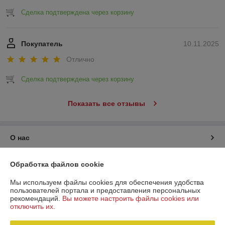
Сделка подтверждена через корзину
Покупатель
10.11.2025
Отлично
Сделка подтверждена через корзину
Показать все отзывы
О нас
Контакты
Обработка файлов cookie
Мы используем файлы cookies для обеспечения удобства
Доставка и оплата
пользователей портала и предоставления персональных
рекомендаций.
Вы можете настроить файлы cookies или
отключить их.
График работы