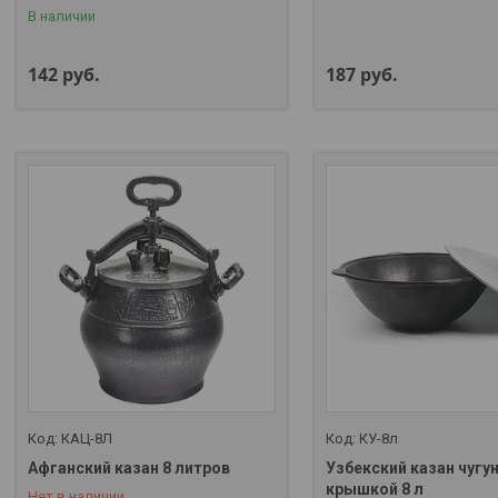
В наличии
142
руб.
187
руб.
КАЦ-8Л
КУ-8л
Афганский казан 8 литров
Узбекский казан чугу
+375 (29) 357-01-00
крышкой 8 л
Нет в наличии