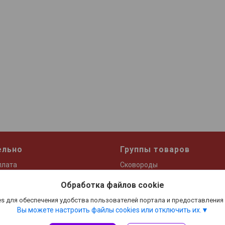
ельно
Группы товаров
плата
Сковороды
Термоса и термокружки
Обработка файлов cookie
Кастрюли и ковши
s для обеспечения удобства пользователей портала и предоставления
Посуда для приготовления чая
Вы можете настроить файлы cookies или отключить их.