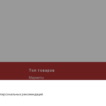
Топ товаров
Мармиты
Дозатор для масла и уксуса
Набор спецовниц
 персональных рекомендаций.
 и кофе