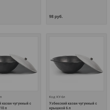
98
руб.
 л
КУ-6л
 казан чугунный с
Узбекский казан чугунный с
+375 (29) 357-01-00
10 л
крышкой 6 л