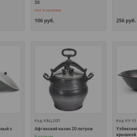
+375 (29) 357-01-00
30
Нет в наличии
106
руб.
256
руб.
КАЦ-20Л
КУ-10
нный с
Афганский казан 20 литров
Узбекский
крышкой 
В наличии