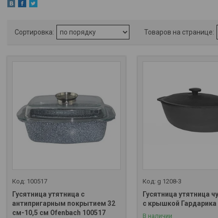
100517
g 1208-3
Гусятница утятница с
Гусятница утятница ч
антипригарным покрытием 32
с крышкой Гардарика 
см-10,5 см Ofenbach 100517
В наличии