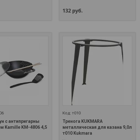
132
руб.
06
т010
ун с антипригарны
Тренога KUKMARA
м Kamille KM-4806 4,5
металлическая для казана 9,0л
+375 (29) 357-01-00
т010 Kukmara