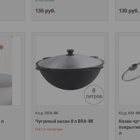
В наличии
136
руб.
130
руб.
BRA-8K
KM 48
 л
Чугунный казан 8 л BRA-8K
Казан чуг
покрытие
Нет в наличии
+375 (29) 357-01-00
л