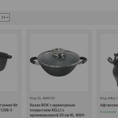
KL 4069-30
КАЦ-
угунная 8л
Казан ВОК с мраморным
Афгански
1208-3
покрытием KELLI с
В наличии
аромакрышкой 30 см KL 4069-