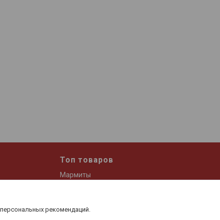
Топ товаров
Мармиты
Дозатор для масла и уксуса
Набор спецовниц
 персональных рекомендаций.
 и кофе