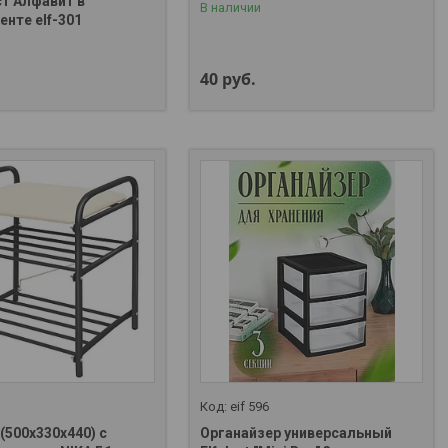
т Алфавит в
В наличии
нте elf-301
40
руб.
eif 596
(500х330х440) с
Органайзер универсальный