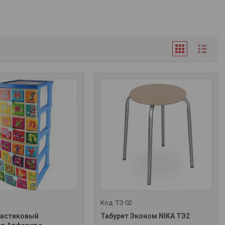
1
ТЭ 02
ластиковый
Табурет Эконом NIKA ТЭ2