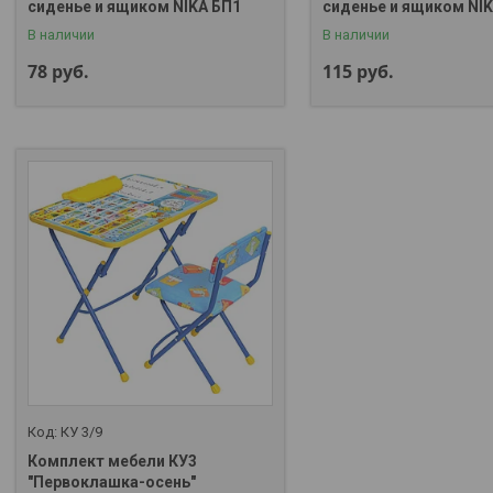
сиденье и ящиком NIKA БП1
сиденье и ящиком NI
В наличии
В наличии
78
руб.
115
руб.
КУ 3/9
Комплект мебели КУ3
+375 (29) 357-01-00
"Первоклашка-осень"