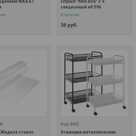
идением NIKA Б1
Elfplast "Mini Box" 3-х
 357-01-00
я
секционный eif 596
чии
В наличии
36
руб.
02
Э322
 Жидкое стекло
Этажерка металлическая