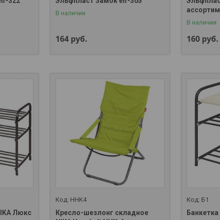
lf-322
Эльфпласт Замок elf-305
Эльфплас
ассортиме
В наличии
В наличии
164
руб.
160
руб.
HHK4
Б1
NIKA Люкс
Кресло-шезлонг складное
Банкетка 