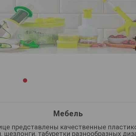
1
2
3
4
5
6
7
8
9
Мебель
нице представлены качественные пластико
, шезлонги, табуретки разнообразных ди