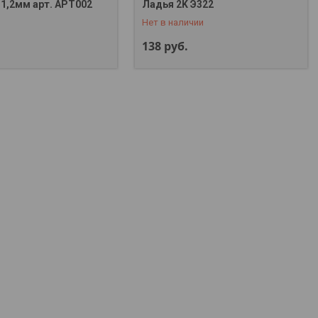
+375 (29) 357-01-00
 1,2мм арт. APT002
Ладья 2K Э322
Нет в наличии
138
руб.