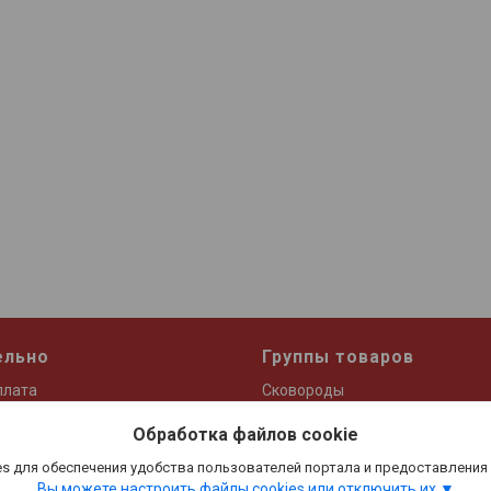
ельно
Группы товаров
плата
Сковороды
Термоса и термокружки
Обработка файлов cookie
Кастрюли и ковши
s для обеспечения удобства пользователей портала и предоставления
Посуда для приготовления чая
Вы можете настроить файлы cookies или отключить их.