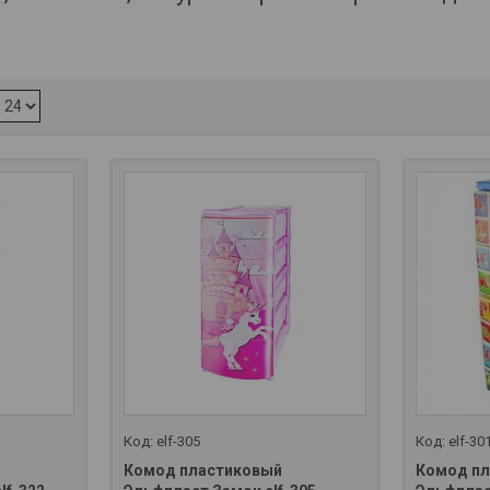
elf-305
elf-30
Комод пластиковый
Комод п