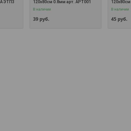
KA ЭТП3
120x80см 0.8мм арт. APT001
120x80см
В наличии
В наличии
39
руб.
45
руб.