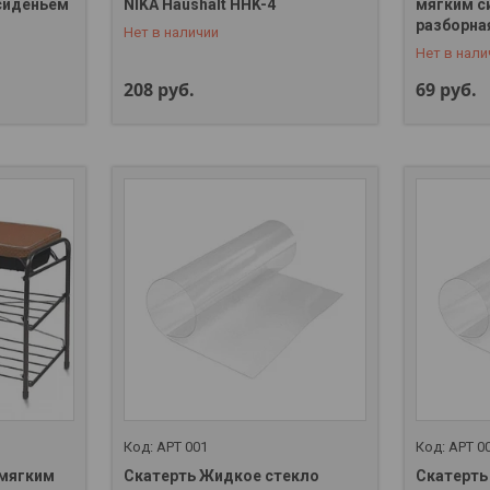
 сиденьем
NIKA Haushalt HHK-4
мягким с
+375 (29) 357-01-00
+375 (29)
разборна
Нет в наличии
Нет в нали
208
руб.
69
руб.
АРТ 001
АРТ 0
 мягким
Скатерть Жидкое стекло
Скатерть