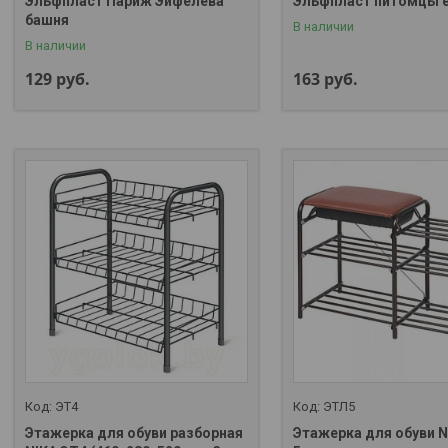
Эльфпласт Париж Эйфелева
Эльфпласт питомцы e
башня
В наличии
В наличии
129
руб.
163
руб.
ЭТ4
ЭТЛ5
Этажерка для обуви разборная
Этажерка для обуви 