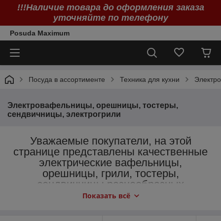
!!!Наличие товара до оформления заказа
уточняйте по телефону
Posuda Maximum
Посуда в ассортименте
Техника для кухни
Электро
Электровафельницы, орешницы, тостеры,
сендвичницы, электрогрили
Уважаемые покупатели, на этой
странице представлены качественные
электрические вафельницы,
орешницы, грили, тостеры,
сендвичницы разнообразных
конструкций
Показать всё