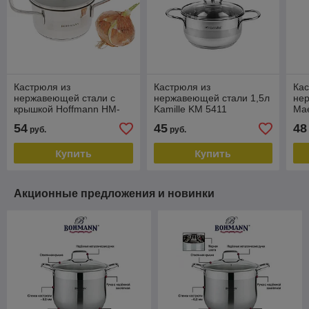
Кастрюля из
Кастрюля из
Кас
нержавеющей стали с
нержавеющей стали 1,5л
не
крышкой Hoffmann HM-
Kamille KM 5411
Mae
5316 1,6л
0,9
54
45
48
руб.
руб.
Купить
Купить
Акционные предложения и новинки