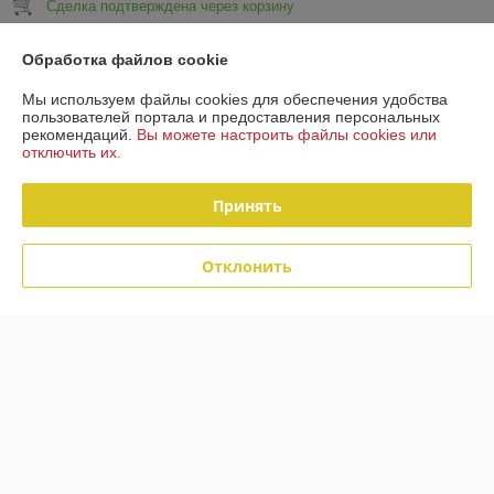
Сделка подтверждена через корзину
Обработка файлов cookie
Показать все отзывы
Мы используем файлы cookies для обеспечения удобства
пользователей портала и предоставления персональных
О нас
рекомендаций.
Вы можете настроить файлы cookies или
отключить их.
Контакты
Принять
Доставка и оплата
Отклонить
График работы
Полная версия сайта
Политика обработки cookies
Сайт создан на платформе Deal.by