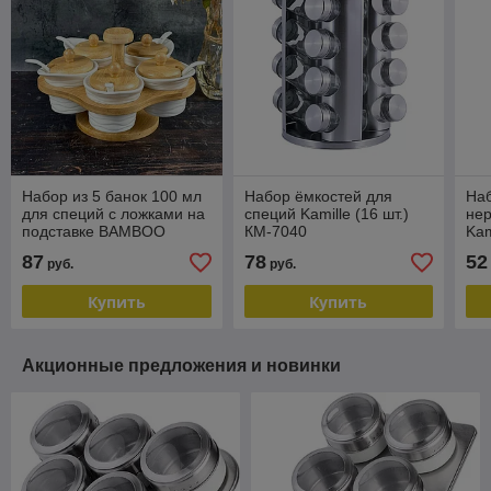
Набор из 5 банок 100 мл
Набор ёмкостей для
Наб
для специй с ложками на
специй Kamille (16 шт.)
не
подставке BAMBOO
КМ-7040
Kam
Lenardi 140-087
87
78
52
руб.
руб.
Купить
Купить
Акционные предложения и новинки