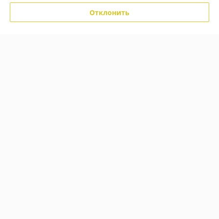
Отклонить
Покупатель
10.11.2025
Отлично
Сделка подтверждена через корзину
Показать все отзывы
О нас
Контакты
Доставка и оплата
График работы
Полная версия сайта