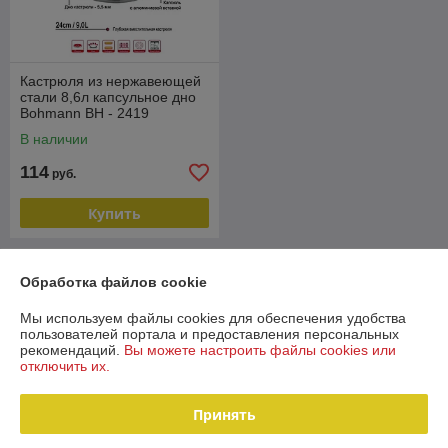
Кастрюля из нержавеющей
стали 8,6л капсульное дно
Bohmann BH - 2419
В наличии
114
руб.
Купить
О нас
Обработка файлов cookie
Рейтинг не сформирован
Мы используем файлы cookies для обеспечения удобства
Менее 5 отзывов за последний год
пользователей портала и предоставления персональных
рекомендаций.
Вы можете настроить файлы cookies или
Компания продает на
Deal.by
отключить их.
Работает с 28.03.2018
Принять
г. Минск