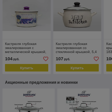
Кастрюля глубокая
Кастрюля глубокая
Кас
эмалированная с
эмалированная со
кры
металлической крышкой,
стеклянной крышкой, 5,4
18
5,4 л Metrot 369877
л Metrot 362683
104
107
10
руб.
руб.
Купить
Купить
Акционные предложения и новинки