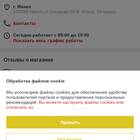
г. Минск
220088 Минск ул Захарова 50 В, Минск, Беларусь
Контакты
Сегодня работает с 09:00 до 19:00
Показать весь график работы
Отзывы о магазине
52 отзывов за всё время
Обработка файлов cookie
Покупатель
06.05.2026
Мы используем файлы cookies для обеспечения удобства
Отлично
пользователей портала и предоставления персональных
рекомендаций.
Вы можете настроить файлы cookies или
отключить их.
Пробка, к сожалению, к моему термосу не подошла. Заказ был 
возвращён
Принять
Сделка подтверждена через корзину
Отклонить