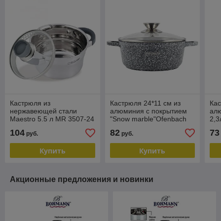
Кастрюля из
Кастрюля 24*11 см из
Кас
нержавеющей стали
алюминия с покрытием
ал
Maestro 5.5 л MR 3507-24
"Snow marble"Ofenbach
2,3
- 24 см
4,5л100501
Ofe
104
82
73
руб.
руб.
Купить
Купить
Акционные предложения и новинки