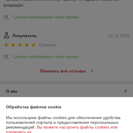
возвращён
Сделка подтверждена через корзину
Покупатель
10.11.2025
Отлично
Сделка подтверждена через корзину
Показать все отзывы
О нас
Контакты
Обработка файлов cookie
Мы используем файлы cookies для обеспечения удобства
Доставка и оплата
пользователей портала и предоставления персональных
рекомендаций.
Вы можете настроить файлы cookies или
отключить их.