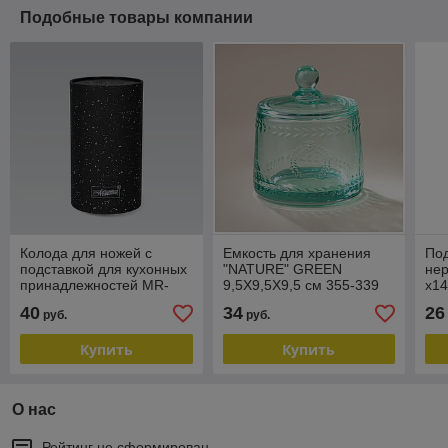
Подобные товары компании
Колода для ножей с
Емкость для хранения
Под
подставкой для кухонных
"NATURE" GREEN
не
принадлежностей MR-
9,5Х9,5Х9,5 см 355-339
х1
1438G-BLACK
40
34
26
руб.
руб.
Купить
Купить
О нас
Рейтинг не сформирован