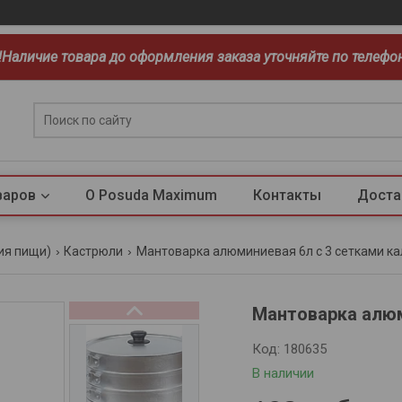
!!Наличие товара до оформления заказа уточняйте по телефо
варов
О Posuda Maximum
Контакты
Доста
ия пищи)
Кастрюли
Мантоварка алюминиевая 6л с 3 сетками ка
Мантоварка алюм
Код:
180635
В наличии