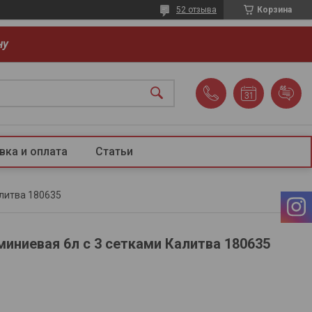
52 отзыва
Корзина
ну
вка и оплата
Статьи
литва 180635
иниевая 6л с 3 сетками Калитва 180635