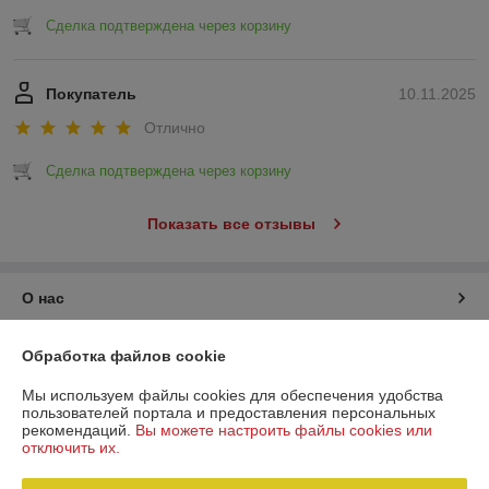
Сделка подтверждена через корзину
Покупатель
10.11.2025
Отлично
Сделка подтверждена через корзину
Показать все отзывы
О нас
Контакты
Обработка файлов cookie
Мы используем файлы cookies для обеспечения удобства
Доставка и оплата
пользователей портала и предоставления персональных
рекомендаций.
Вы можете настроить файлы cookies или
отключить их.
График работы