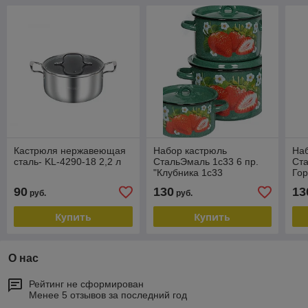
Кастрюля нержавеющая
Набор кастрюль
На
сталь- KL-4290-18 2,2 л
СтальЭмаль 1с33 6 пр.
Ста
"Клубника 1с33
Гор
90
130
13
руб.
руб.
Купить
Купить
О нас
Рейтинг не сформирован
Менее 5 отзывов за последний год