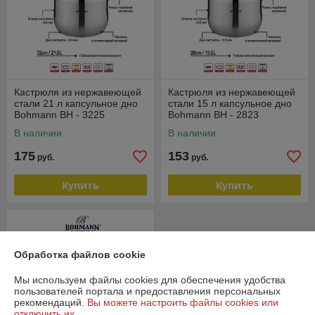
Кастрюля из нержавеющей
Кастрюля из нержавеющей
стали 21 л капсульное дно
стали 15 л капсульное дно
Bohmann BH - 3225
Bohmann BH - 2823
В наличии
В наличии
175
153
руб.
руб.
Купить
Купить
Обработка файлов cookie
Мы используем файлы cookies для обеспечения удобства
пользователей портала и предоставления персональных
рекомендаций.
Вы можете настроить файлы cookies или
отключить их.