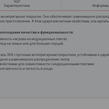
Характеристики
Информац
 антипригарное покрытие. Оно обеспечивает равномерное распред
ое приготовление. А благодаря магнитным свойствам, она идеаль
воплощение качества и функциональности:
ность нагрева на индукционных плитах.
юд на семью или для больших порций.
ль 304 с прочным антипригарным покрытием, устойчивым к цара
ное и равномерное распределение тепла.
войствами для совместимости с индукционными плитами.
лговечность и легкость в уходе.