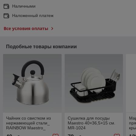
Наличными
Наложенный платеж
Все условия оплаты
Подобные товары компании
Чайник со свистком из
Сушилка для посуды
Ма
нержавеющей стали_
Maestro 40×36,5×15 см.
пр
RAINBOW Maestro_
MR-1024
кры
MR1300-к 2,5л
блю