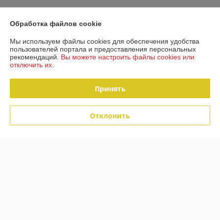
Контакты
Обработка файлов cookie
Мы используем файлы cookies для обеспечения удобства
Доставка и оплата
пользователей портала и предоставления персональных
рекомендаций.
Вы можете настроить файлы cookies или
отключить их.
График работы
Принять
Полная версия сайта
Политика обработки cookies
Отклонить
Сайт создан на платформе Deal.by
Информация для покупателя
Индивидуальный предприниматель:
ИП Сенько Маргарита