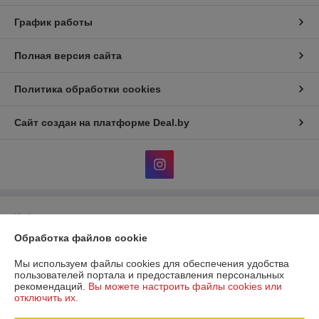
График работы
Полная версия сайта
Политика обработки cookies
Сайт создан на платформе Deal.by
Информация для покупателя
Обработка файлов cookie
Индивидуальный предприниматель:
ИП Сенько Маргарита
Владимировна
220088, г. Минск, ул. Захарова 50 В
Мы используем файлы cookies для обеспечения удобства
пользователей портала и предоставления персональных
Регистрационный номер ЕГР: 193019379
рекомендаций.
Вы можете настроить файлы cookies или
отключить их.
УНП: 193019379