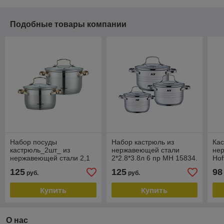
Подобные товары компании
Набор посуды
Набор кастрюль из
Кас
кастрюль_2шт_ из
нержавеющей стали
не
нержавеющей стали 2,1
2*2.8*3.8л 6 пр MH 15834.
Hof
л,2,9 л Bohmann BH-1902
125
125
98
руб.
руб.
G
Купить
Купить
О нас