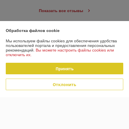
Показать все отзывы
О нас
Обработка файлов cookie
Мы используем файлы cookies для обеспечения удобства
Контакты
пользователей портала и предоставления персональных
рекомендаций.
Вы можете настроить файлы cookies или
отключить их.
Доставка и оплата
Принять
График работы
Отклонить
Полная версия сайта
Политика обработки cookies
Сайт создан на платформе Deal.by