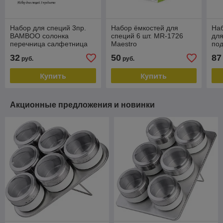
Набор для специй 3пр.
Набор ёмкостей для
Наб
BAMBOO солонка
специй 6 шт. MR-1726
для
перечница салфетница
Maestro
по
на подставке 140-040
Len
32
50
87
руб.
руб.
Купить
Купить
Акционные предложения и новинки