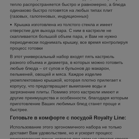
тепло распространяется быстро и равномерно, а блюда
одинаково быстро готовятся на любых типах плит
(газовых, галогеновых, индукционных)
Крышка изготовлена из толстого стекла и имеет
отверстие для выхода пара. С ним в кастрюле не
скапливается большой объем пара, и Вам не нужно
периодически поднимать крышку, все время контролируя
процесс готовки
В этот универсальный набор входят пять кастрюль
разного объема и диаметра, в которых можно готовить
любые блюда – от супов и бульонов до макарон,
пельменей, овощей и мяса. Каждое изделие
укомплектовано крышкой, которая плотно прилегает к
корпусу, что предотвращает выкипание воды и
загрязнение плиты. Помимо этого кастрюли имеют и
другие преимущества и особенности, благодаря которым
приготовление Ваших любимых блюд станет проще и
быстрее.
Готовьте в комфорте с посудой Royalty Line:
Использование этого эргономичного набора не только
доставит Вам удовольствие, но и ускорит процесс
приготовления пищи, которая при этом не утратит своего