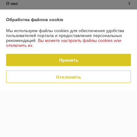
О нас
Контакты
Обработка файлов cookie
Мы используем файлы cookies для обеспечения удобства
Доставка и оплата
пользователей портала и предоставления персональных
рекомендаций.
Вы можете настроить файлы cookies или
отключить их.
График работы
Принять
Полная версия сайта
Политика обработки cookies
Отклонить
Сайт создан на платформе Deal.by
Информация для покупателя