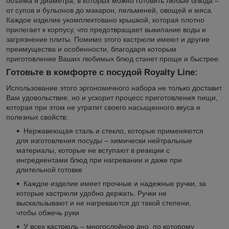
объема и диаметра, в которых можно готовить любые блюда –
от супов и бульонов до макарон, пельменей, овощей и мяса.
Каждое изделие укомплектовано крышкой, которая плотно
прилегает к корпусу, что предотвращает выкипание воды и
загрязнение плиты. Помимо этого кастрюли имеют и другие
преимущества и особенности, благодаря которым
приготовление Ваших любимых блюд станет проще и быстрее.
Готовьте в комфорте с посудой Royalty Line:
Использование этого эргономичного набора не только доставит
Вам удовольствие, но и ускорит процесс приготовления пищи,
которая при этом не утратит своего насыщенного вкуса и
полезных свойств:
Нержавеющая сталь и стекло, которые применяются
для изготовления посуды – химически нейтральные
материалы, которые не вступают в реакции с
ингредиентами блюд при нагревании и даже при
длительной готовке
Каждое изделие имеет прочные и надежные ручки, за
которые кастрюли удобно держать. Ручки не
выскальзывают и не нагреваются до такой степени,
чтобы обжечь руки
У всех кастрюль – многослойное дно, по которому