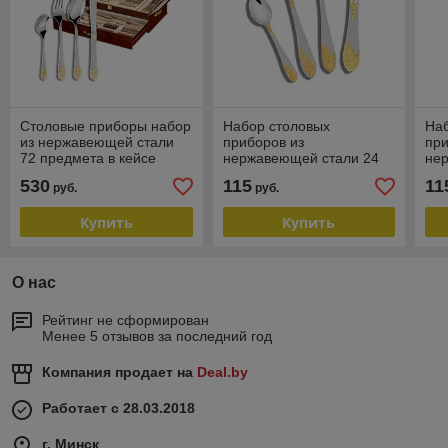
Столовые приборы набор
Набор столовых
На
из нержавеющей стали
приборов из
при
72 предмета в кейсе
нержавеющей стали 24
не
Zillinger ZL-710GS
предмета Gisela MH-1140
"M
530
115
11
руб.
руб.
GS
Купить
Купить
О нас
Рейтинг не сформирован
Менее 5 отзывов за последний год
Компания продает на
Deal.by
Работает с 28.03.2018
г. Минск