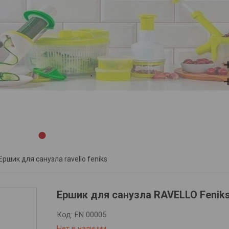
1
2
3
4
5
6
7
8
9
Ершик для санузла ravello feniks
Ершик для санузла RAVELLO Fenik
Код:
FN 00005
Нет в наличии