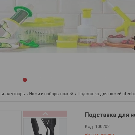
1
2
3
4
5
6
7
8
9
льная утварь
Ножи и наборы ножей
Подставка для ножей ofenb
Подставка для н
Код:
100202
Нет в наличии