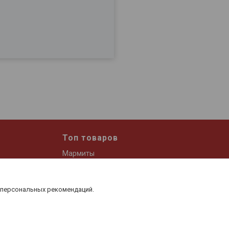
Топ товаров
Мармиты
Дозатор для масла и уксуса
Набор спецовниц
 персональных рекомендаций.
 и кофе