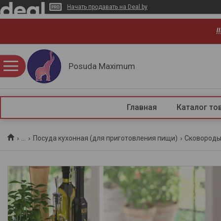
Начать продавать на Deal.by
!
Posuda Maximum
Главная
Каталог то
...
Посуда кухонная (для приготовления пищи)
Сковород