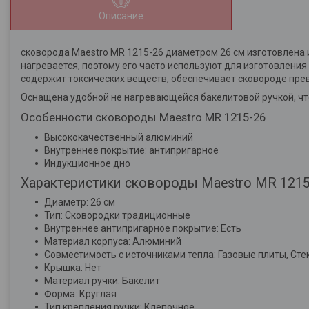
Описание
сковорода Maestro MR 1215-26 диаметром 26 см изготовлена
нагревается, поэтому его часто используют для изготовлени
содержит токсических веществ, обеспечивает сковороде прев
Оснащена удобной не нагревающейся бакелитовой ручкой, чт
Особенности cковороды Maestro MR 1215-26
Высококачественный алюминий
Внутреннее покрытие: антипригарное
Индукционное дно
Характеристики cковороды Maestro MR 1215
Диаметр: 26 см
Тип: Сковородки традиционные
Внутреннее антипригарное покрытие: Есть
Материал корпуса: Алюминий
Совместимость с источниками тепла: Газовые плиты, Ст
Крышка: Нет
Материал ручки: Бакелит
Форма: Круглая
Тип крепления ручки: Клепочное