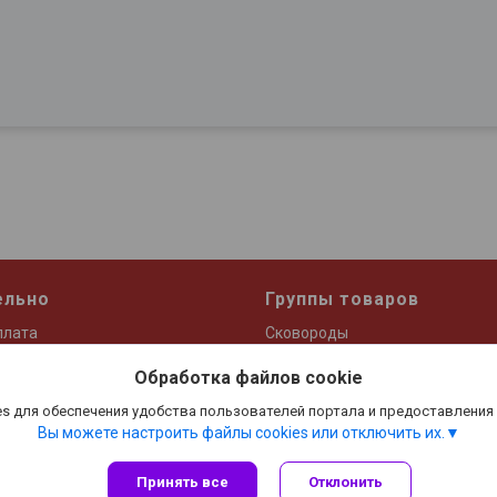
ельно
Группы товаров
плата
Сковороды
Термоса и термокружки
Обработка файлов cookie
Кастрюли и ковши
s для обеспечения удобства пользователей портала и предоставления
Посуда для приготовления чая
Вы можете настроить файлы cookies или отключить их.
Принять все
Отклонить
Сайт создан на платформе Deal.by