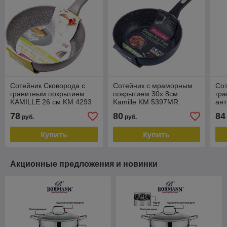
Сотейник Сковорода с
Сотейник с мраморным
Сот
гранитным покрытием
покрытием 30х 8см.
гр
KAMILLE 26 см KM 4293
Kamille KM 5397MR
ан
GR
пок
78
80
84
руб.
руб.
KM
Купить
Купить
Акционные предложения и новинки