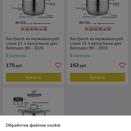
Кастрюля из нержавеющей
Кастрюля из нержавеющей
стали 21 л капсульное дно
стали 15 л капсульное дно
Bohmann BH - 3225
Bohmann BH - 2823
В наличии
В наличии
175
153
руб.
руб.
Купить
Купить
Обработка файлов cookie