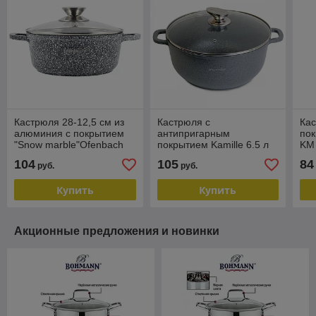
Кастрюля 28-12,5 см из
Кастрюля с
Кас
алюминия с покрытием
антипригарным
пок
"Snow marble"Ofenbach
покрытием Kamille 6.5 л
KM
6,5л 100502
KM-4426
104
105
84
руб.
руб.
Купить
Купить
Акционные предложения и новинки