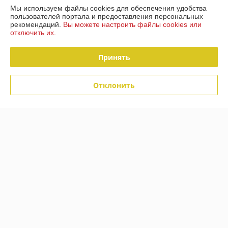
Мы используем файлы cookies для обеспечения удобства
пользователей портала и предоставления персональных
рекомендаций.
Вы можете настроить файлы cookies или
отключить их.
Кастрюля из нержавеющей
стали 8,6л капсульное дно
Принять
Bohmann BH - 2419
В наличии
Отклонить
114
руб.
Купить
О нас
Рейтинг не сформирован
Менее 5 отзывов за последний год
Компания продает на
Deal.by
Работает с 28.03.2018
г. Минск