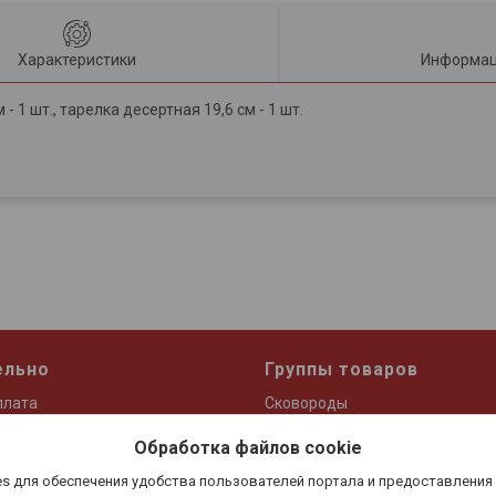
Характеристики
Информац
- 1 шт., тарелка десертная 19,6 см - 1 шт.
ельно
Группы товаров
плата
Сковороды
Термоса и термокружки
Обработка файлов cookie
Кастрюли и ковши
s для обеспечения удобства пользователей портала и предоставления
Посуда для приготовления чая