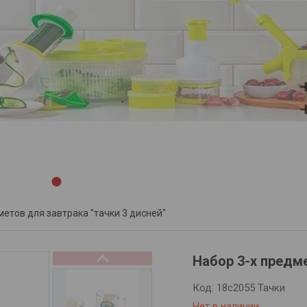
1
2
3
4
5
6
7
8
9
метов для завтрака "тачки 3 дисней"
Набор 3-х предм
Код:
18с2055 Тачки
Нет в наличии