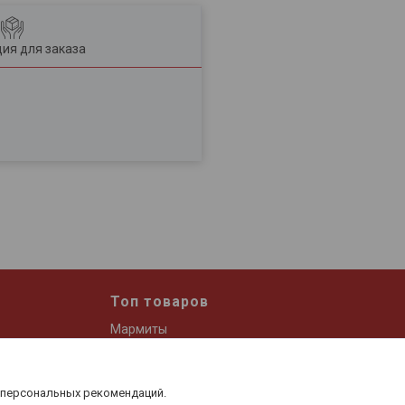
ия для заказа
Топ товаров
Мармиты
Дозатор для масла и уксуса
Набор спецовниц
 персональных рекомендаций.
 и кофе