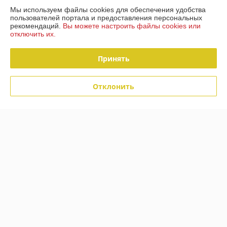
Рейтинг не сформирован
Мы используем файлы cookies для обеспечения удобства
Менее 5 отзывов за последний год
пользователей портала и предоставления персональных
рекомендаций.
Вы можете настроить файлы cookies или
Компания продает на
Deal.by
отключить их.
Работает с 28.03.2018
Принять
г. Минск
220088 Минск ул Захарова 50 В, Минск, Беларусь
Отклонить
Контакты
Сегодня работает с 09:00 до 19:00
Показать весь график работы
Отзывы о магазине
52 отзывов за всё время
Покупатель
06.05.2026
Отлично