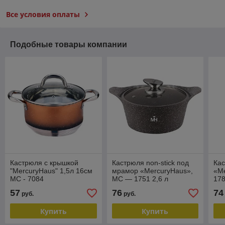
Все условия оплаты
Подобные товары компании
Кастрюля с крышкой
Кастрюля non-stick под
Кас
"MercuryHaus" 1,5л 16см
мрамор «MercuryHaus»,
«M
MC - 7084
MC — 1751 2,6 л
178
57
76
74
руб.
руб.
Купить
Купить