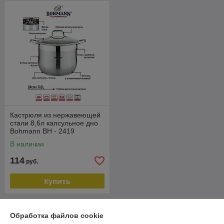
Кастрюля из нержавеющей
стали 8,6л капсульное дно
Bohmann BH - 2419
В наличии
114
руб.
Купить
О нас
Обработка файлов cookie