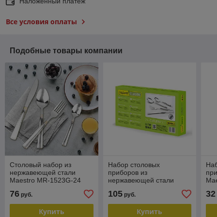
Наложенный платеж
Все условия оплаты
Подобные товары компании
Столовый набор из
Набор столовых
На
нержавеющей стали
приборов из
пр
Maestro MR-1523G-24
нержавеющей стали
Mae
Maestro 24пр, белый MR
159
76
105
32
руб.
руб.
1535 A
Купить
Купить