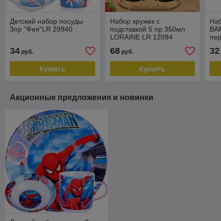
Детский набор посуды
Набор кружек с
Наб
3пр "Фея"LR 29940
подставкой 5 пр 350мл
BA
LORAINE LR 12094
пе
на 
34
68
32
руб.
руб.
Купить
Купить
Акционные предложения и новинки