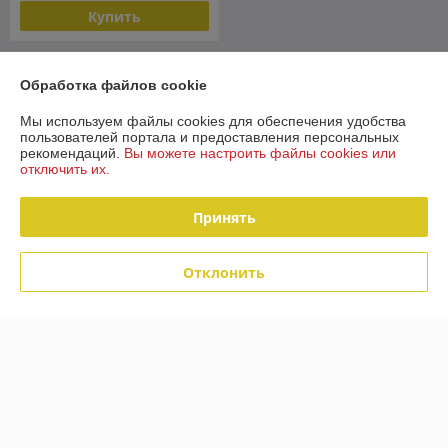
Купить
О нас
Обработка файлов cookie
Рейтинг не сформирован
Мы используем файлы cookies для обеспечения удобства
Менее 5 отзывов за последний год
пользователей портала и предоставления персональных
рекомендаций.
Вы можете настроить файлы cookies или
Компания продает на
Deal.by
отключить их.
Работает с 28.03.2018
Принять
г. Минск
220088 Минск ул Захарова 50 В, Минск, Беларусь
Отклонить
Контакты
Сегодня работает с 09:00 до 19:00
Показать весь график работы
Отзывы о магазине