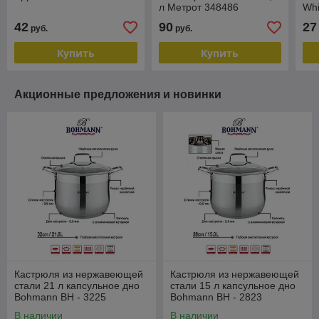
л Метрот 348486
Whi
O0
42
90
27
руб.
руб.
Купить
Купить
Акционные предложения и новинки
Кастрюля из нержавеющей
Кастрюля из нержавеющей
стали 21 л капсульное дно
стали 15 л капсульное дно
Bohmann BH - 3225
Bohmann BH - 2823
В наличии
В наличии