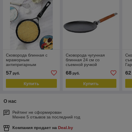
Сковорода блинная с
Сковорода чугунная
Ско
мраморным
блинная 24 см со
съе
антипригарным
съемной ручкой
Гар
покрытием 24 см Kamille
GOODGRILL G0824
57
68
62
руб.
руб.
КМ-4475
Купить
Купить
О нас
Рейтинг не сформирован
Менее 5 отзывов за последний год
Компания продает на
Deal.by