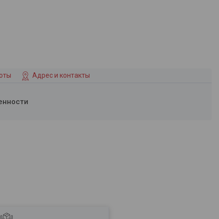
боты
Адрес и контакты
енности