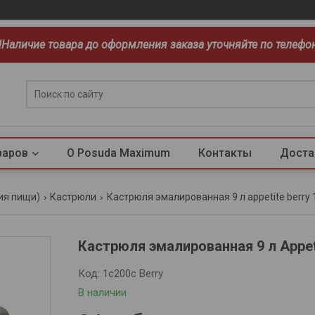
!!Наличие товара до оформления заказа уточняйте по телефо
варов
О Posuda Maximum
Контакты
Доста
ия пищи)
Кастрюли
Кастрюля эмалированная 9 л appetite berry 
Кастрюля эмалированная 9 л Appet
Код:
1c200c Berry
В наличии