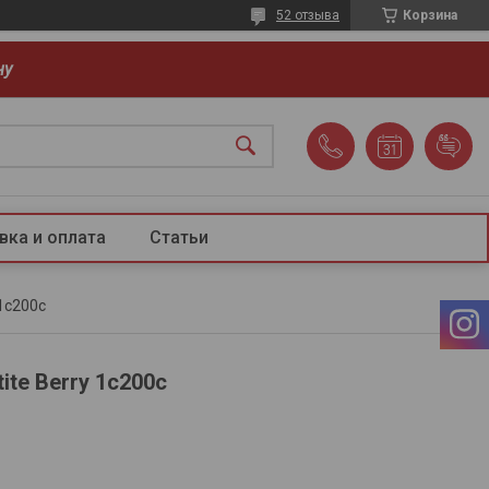
52 отзыва
Корзина
ну
вка и оплата
Статьи
1с200с
ite Berry 1с200с