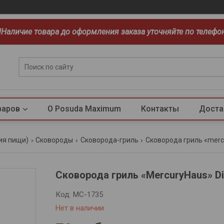
!!Наличие товара до оформления заказа уточняйте по телефо
варов
О Posuda Maximum
Контакты
Доста
ия пищи)
Сковороды
Сковорода-гриль
Сковорода гриль «merc
Сковорода гриль «MercuryHaus» D
Код:
MC-1735
Нет в наличии