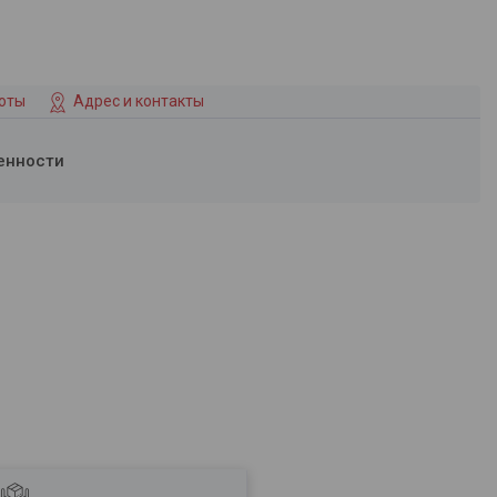
боты
Адрес и контакты
енности