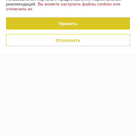
Компания продает на
Deal.by
рекомендаций.
Вы можете настроить файлы cookies или
отключить их.
Работает с 28.03.2018
Принять
г. Минск
220088 Минск ул Захарова 50 В, Минск, Беларусь
Отклонить
Контакты
Сегодня работает с 09:00 до 19:00
Показать весь график работы
Отзывы о магазине
52 отзывов за всё время
Покупатель
06.05.2026
Отлично
Пробка, к сожалению, к моему термосу не подошла. Заказ был 
возвращён