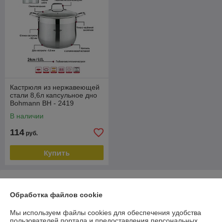
Кастрюля из нержавеющей
стали 8,6л капсульное дно
Bohmann BH - 2419
В наличии
114
руб.
Купить
О нас
Обработка файлов cookie
Рейтинг не сформирован
Менее 5 отзывов за последний год
Мы используем файлы cookies для обеспечения удобства
пользователей портала и предоставления персональных