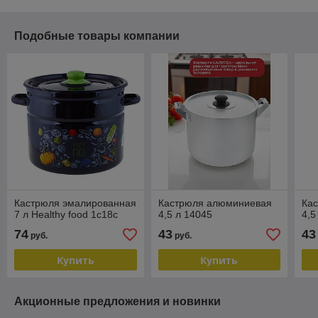
Подобные товары компании
Кастрюля эмалированная
Кастрюля алюминиевая
Ка
7 л Healthy food 1с18с
4,5 л 14045
4,5
74
43
43
руб.
руб.
Купить
Купить
Акционные предложения и новинки