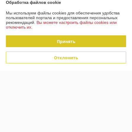
Обработка файлов cookie
Рейтинг не сформирован
Менее 5 отзывов за последний год
Мы используем файлы cookies для обеспечения удобства
пользователей портала и предоставления персональных
Компания продает на
Deal.by
рекомендаций.
Вы можете настроить файлы cookies или
отключить их.
Работает с 28.03.2018
г. Минск
Принять
220088 Минск ул Захарова 50 В, Минск, Беларусь
Контакты
Отклонить
Сегодня работает с 09:00 до 19:00
Показать весь график работы
Отзывы о магазине
52 отзывов за всё время
Покупатель
06.05.2026
Отлично