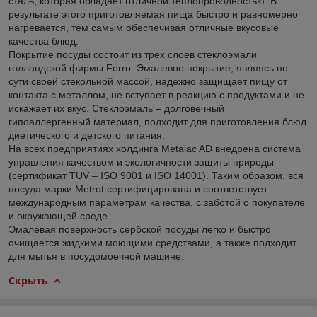
сталь, которая обладает отличной теплопроводностью. В
результате этого приготовляемая пища быстро и равномерно
нагревается, тем самым обеспечивая отличные вкусовые
качества блюд.
Покрытие посуды состоит из трех слоев стеклоэмали
голландской фирмы Ferro. Эмалевое покрытие, являясь по
сути своей стекольной массой, надежно защищает пищу от
контакта с металлом, не вступает в реакцию с продуктами и не
искажает их вкус. Стеклоэмаль – долговечный
гипоаллергенный материал, подходит для приготовления блюд
диетического и детского питания.
На всех предприятиях холдинга Metalac AD внедрена система
управления качеством и экологичности защиты природы
(сертификат TUV – ISO 9001 и ISO 14001). Таким образом, вся
посуда марки Мetrot сертифицирована и соответствует
международным параметрам качества, с заботой о покупателе
и окружающей среде.
Эмалевая поверхность сербской посуды легко и быстро
очищается жидкими моющими средствами, а также подходит
для мытья в посудомоечной машине.
Скрыть