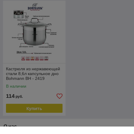
Кастрюля из нержавеющей
стали 8,6л капсульное дно
Bohmann BH - 2419
В наличии
114
руб.
Купить
О нас