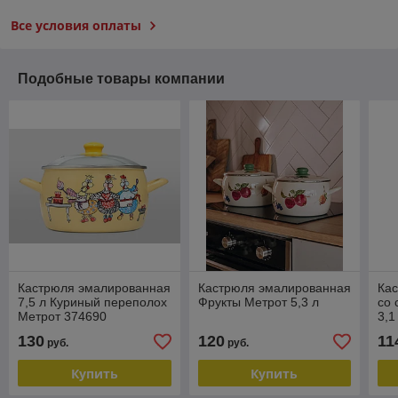
Все условия оплаты
Подобные товары компании
Кастрюля эмалированная
Кастрюля эмалированная
Ка
7,5 л Куриный переполох
Фрукты Метрот 5,3 л
со 
Метрот 374690
3,1
пев
130
120
11
руб.
руб.
Купить
Купить