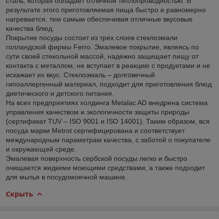
сталь, которая обладает отличной теплопроводностью. В
результате этого приготовляемая пища быстро и равномерно
нагревается, тем самым обеспечивая отличные вкусовые
качества блюд.
Покрытие посуды состоит из трех слоев стеклоэмали
голландской фирмы Ferro. Эмалевое покрытие, являясь по
сути своей стекольной массой, надежно защищает пищу от
контакта с металлом, не вступает в реакцию с продуктами и не
искажает их вкус. Стеклоэмаль – долговечный
гипоаллергенный материал, подходит для приготовления блюд
диетического и детского питания.
На всех предприятиях холдинга Metalac AD внедрена система
управления качеством и экологичности защиты природы
(сертификат TUV – ISO 9001 и ISO 14001). Таким образом, вся
посуда марки Мetrot сертифицирована и соответствует
международным параметрам качества, с заботой о покупателе
и окружающей среде.
Эмалевая поверхность сербской посуды легко и быстро
очищается жидкими моющими средствами, а также подходит
для мытья в посудомоечной машине.
Скрыть