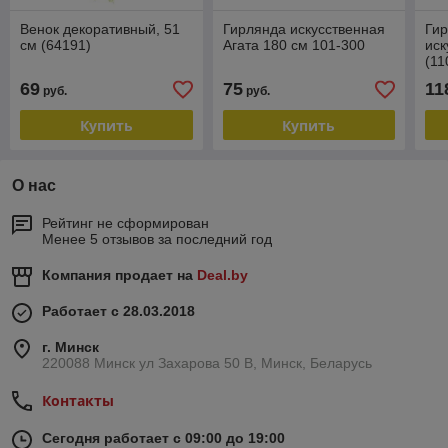
Венок декоративный, 51
Гирлянда искусственная
Гир
см (64191)
Агата 180 см 101-300
иск
(11
69
75
11
руб.
руб.
Купить
Купить
О нас
Рейтинг не сформирован
Менее 5 отзывов за последний год
Компания продает на
Deal.by
Работает с 28.03.2018
г. Минск
220088 Минск ул Захарова 50 В, Минск, Беларусь
Контакты
Сегодня работает с 09:00 до 19:00