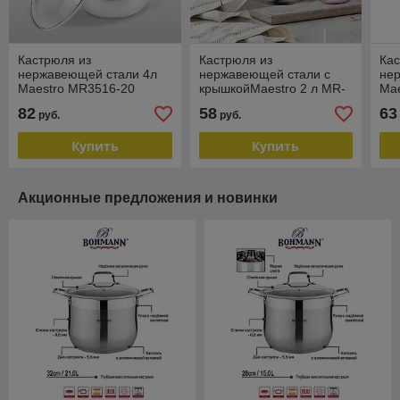
Кастрюля из
Кастрюля из
Кас
нержавеющей стали 4л
нержавеющей стали с
не
Maestro MR3516-20
крышкойMaestro 2 л MR-
Mae
3515-16
82
58
63
руб.
руб.
Купить
Купить
Акционные предложения и новинки