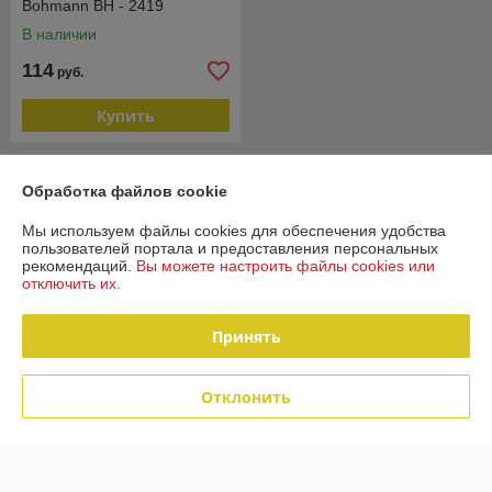
Bohmann BH - 2419
В наличии
114
руб.
Купить
О нас
Обработка файлов cookie
Рейтинг не сформирован
Мы используем файлы cookies для обеспечения удобства
Менее 5 отзывов за последний год
пользователей портала и предоставления персональных
рекомендаций.
Вы можете настроить файлы cookies или
Компания продает на
Deal.by
отключить их.
Работает с 28.03.2018
Принять
г. Минск
220088 Минск ул Захарова 50 В, Минск, Беларусь
Отклонить
Контакты
Сегодня работает с 09:00 до 19:00
Показать весь график работы