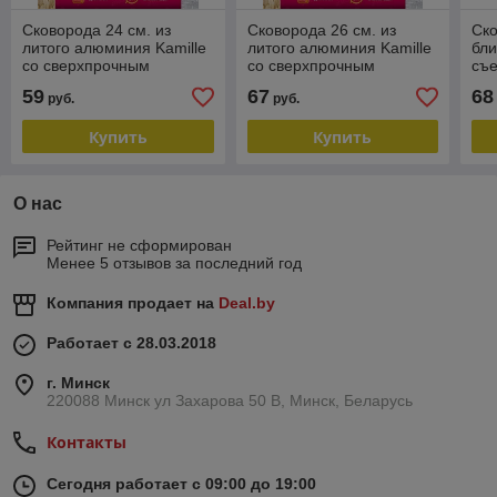
Сковорода 24 см. из
Сковорода 26 см. из
Ско
литого алюминия Kamille
литого алюминия Kamille
бли
со сверхпрочным
со сверхпрочным
съе
антипригарным
антипригарным
GO
59
67
68
руб.
руб.
покрытием ILAG KM 4412
покрытием ILAG KM 4413
Купить
Купить
О нас
Рейтинг не сформирован
Менее 5 отзывов за последний год
Компания продает на
Deal.by
Работает с 28.03.2018
г. Минск
220088 Минск ул Захарова 50 В, Минск, Беларусь
Контакты
Сегодня работает с 09:00 до 19:00