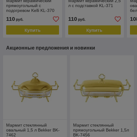
Мармит керамический
Мармит керамический 2,5
Ма
прямоугольный с
л с подставкой KL-371
ова
подогревом Kelli KL-370
бел
2.5 л
л 
110
110
10
руб.
руб.
Купить
Купить
Акционные предложения и новинки
Мармит стеклянный
Мармит стеклянный
овальный 1,5 л Bekker BK-
прямоугольный Bekker 1,5л
7462
BK-7456