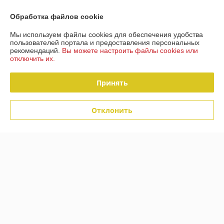
Обработка файлов cookie
О нас
Мы используем файлы cookies для обеспечения удобства
пользователей портала и предоставления персональных
Контакты
рекомендаций.
Вы можете настроить файлы cookies или
отключить их.
Доставка и оплата
Принять
График работы
Отклонить
Полная версия сайта
Политика обработки cookies
Сайт создан на платформе Deal.by