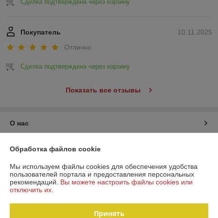
Сделка подтверждена через корзину
Покупатель
10.11.2025
Отлично
Сделка подтверждена через корзину
Показать все отзывы
О нас
Контакты
Обработка файлов cookie
Мы используем файлы cookies для обеспечения удобства
Доставка и оплата
пользователей портала и предоставления персональных
рекомендаций.
Вы можете настроить файлы cookies или
отключить их.
График работы
Принять
Полная версия сайта