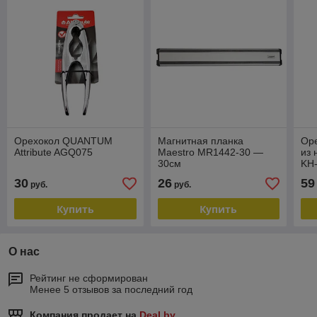
Орехокол QUANTUM
Магнитная планка
Ор
Attribute AGQ075
Maestro MR1442-30 —
из
30см
KH
30
26
59
руб.
руб.
Купить
Купить
О нас
Рейтинг не сформирован
Менее 5 отзывов за последний год
Компания продает на
Deal.by