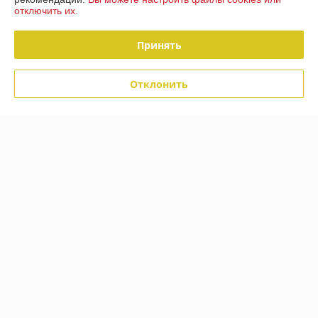
отключить их.
О нас
Принять
Контакты
Отклонить
Доставка и оплата
График работы
Полная версия сайта
Политика обработки cookies
Сайт создан на платформе Deal.by