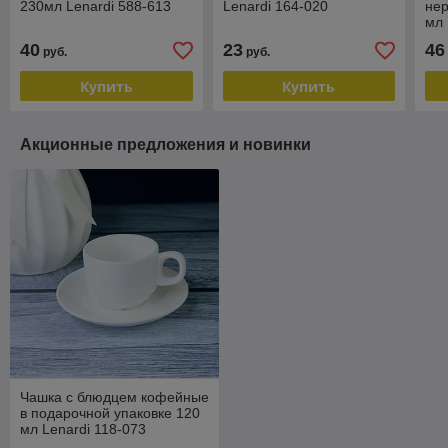
230мл Lenardi 588-613
Lenardi 164-020
не
мл 
40
23
46
руб.
руб.
Купить
Купить
Акционные предложения и новинки
Чашка с блюдцем кофейные
в подарочной упаковке 120
мл Lenardi 118-073